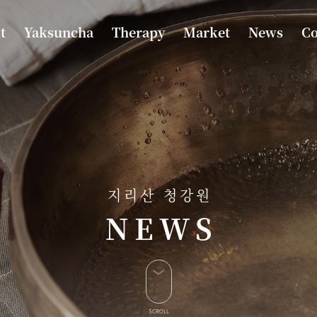
t
Yaksuncha
Therapy
Market
News
Co
지리산 청강원
NEWS
SCROLL